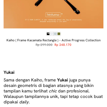
Kaiho ( Frame Kacamata Rectangle ) – Active Progress Collection
Original
Current
Rp
299.000
Rp
248.170
price
price
was:
is:
Rp 299.000.
Rp 248.170.
Yukai
Sama dengan Kaiho, frame
Yukai
juga punya
desain geometris di bagian atasnya yang bikin
tampilan kamu terlihat
chic
dan profesional.
Walaupun tampilannya unik, tapi tetap cocok buat
dipakai
daily
.