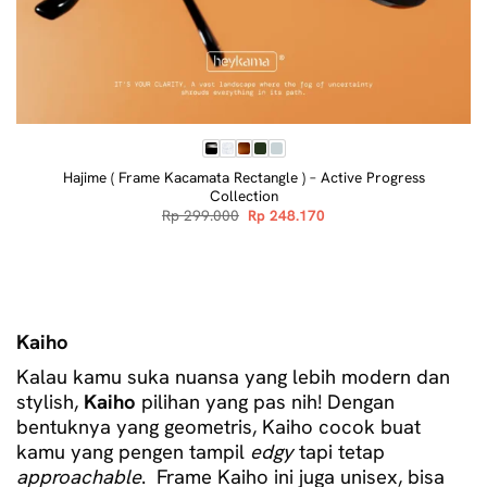
Hajime ( Frame Kacamata Rectangle ) – Active Progress
Collection
Original
Current
Rp
299.000
Rp
248.170
price
price
was:
is:
Rp 299.000.
Rp 248.170.
Kaiho
Kalau kamu suka nuansa yang lebih modern dan
stylish,
Kaiho
pilihan yang pas nih! Dengan
bentuknya yang geometris, Kaiho cocok buat
kamu yang pengen tampil
edgy
tapi tetap
approachable
.
Frame Kaiho ini juga unisex, bisa