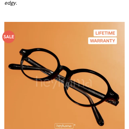
edgy
.
SALE