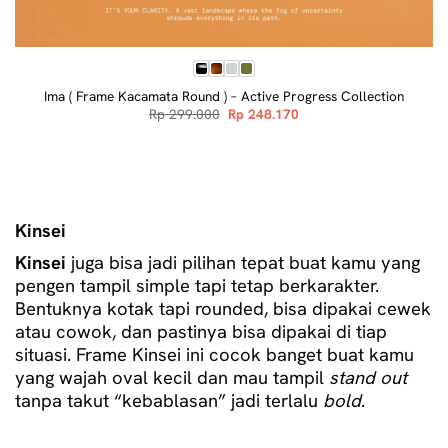
Ima ( Frame Kacamata Round ) – Active Progress Collection
Original
Current
Rp
299.000
Rp
248.170
price
price
was:
is:
Rp 299.000.
Rp 248.170.
Kinsei
Kinsei
juga bisa jadi pilihan tepat buat kamu yang
pengen tampil simple tapi tetap berkarakter.
Bentuknya kotak tapi rounded, bisa dipakai cewek
atau cowok, dan pastinya bisa dipakai di tiap
situasi.
Frame Kinsei ini cocok banget buat kamu
yang wajah oval kecil dan mau tampil
stand out
tanpa takut “kebablasan” jadi terlalu
bold
.