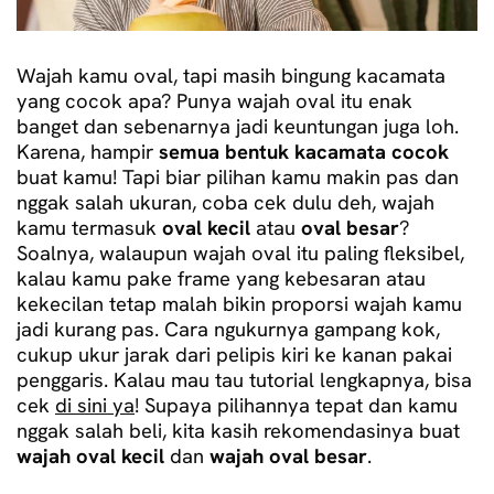
Wajah kamu oval, tapi masih bingung kacamata
yang cocok apa?
Punya wajah oval itu enak
banget dan sebenarnya jadi keuntungan juga loh.
Karena, hampir
semua bentuk kacamata cocok
buat kamu!
Tapi biar pilihan kamu makin pas dan
nggak salah ukuran, coba cek dulu deh, wajah
kamu termasuk
oval kecil
atau
oval besar
?
Soalnya, walaupun wajah oval itu paling fleksibel,
kalau kamu pake frame yang kebesaran atau
kekecilan tetap malah bikin proporsi wajah kamu
jadi kurang pas.
Cara ngukurnya gampang kok,
cukup ukur jarak dari pelipis kiri ke kanan pakai
penggaris. Kalau mau tau tutorial lengkapnya, bisa
cek
di sini
ya
!
Supaya pilihannya tepat dan kamu
nggak salah beli, kita kasih rekomendasinya buat
wajah oval kecil
dan
wajah oval besar
.