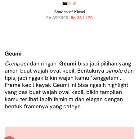
Shades of Kinsei
Original
Current
Rp
399.000
Rp
331.170
price
price
was:
is:
Rp 399.000.
Rp 331.170.
Geumi
Compact
dan ringan.
Geumi
bisa jadi pilihan yang
aman buat wajah oval kecil. Bentuknya
simple
dan
tipis, jadi nggak bikin wajah kamu ‘tenggelam’.
Frame kecil kayak Geumi ini bisa ngasih highlight
yang pas buat wajah oval kecil, bikin tampilan
kamu terlihat lebih feminim dan elegan dengan
bentuk framenya yang cateye.