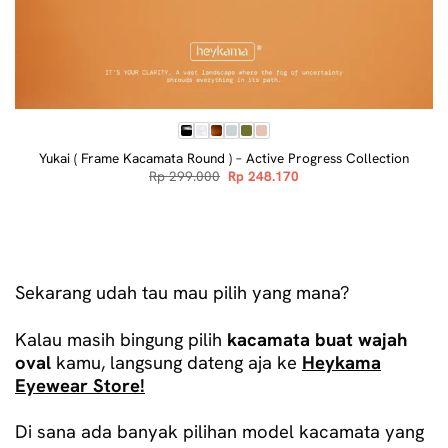
Yukai ( Frame Kacamata Round ) – Active Progress Collection
Original
Current
Rp
299.000
Rp
248.170
price
price
was:
is:
Rp 299.000.
Rp 248.170.
Sekarang udah tau mau pilih yang mana?
Kalau masih bingung pilih
kacamata buat wajah
oval
kamu, langsung dateng aja ke
Heykama
Eyewear Store
!
Di sana ada banyak pilihan model kacamata yang