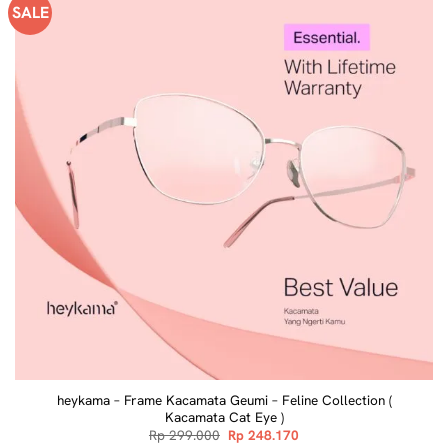
SALE
heykama – Frame Kacamata Geumi – Feline Collection (
Kacamata Cat Eye )
Original
Current
Rp
299.000
Rp
248.170
price
price