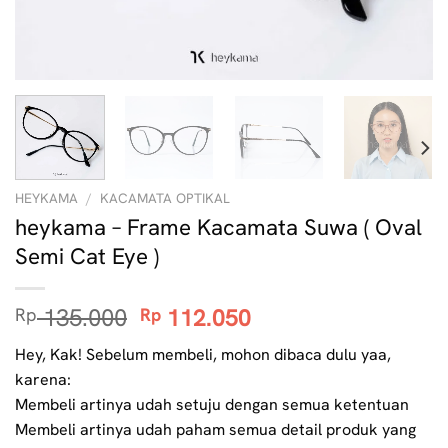
HEYKAMA
/
KACAMATA OPTIKAL
heykama – Frame Kacamata Suwa ( Oval
Semi Cat Eye )
Original
Current
135.000
112.050
Rp
Rp
price
price
Hey, Kak! Sebelum membeli, mohon dibaca dulu yaa,
was:
is:
karena:
Rp 135.000.
Rp 112.050.
Membeli artinya udah setuju dengan semua ketentuan
Membeli artinya udah paham semua detail produk yang