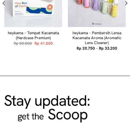
heykama – Tempat Kacamata
heykama – Pembersih Lensa
(Hardcase Premium)
Kacamata Aroma (Aromatic
Lens Cleaner)
nt
Original
Current
Rp
50.000
Rp
41.500
price
price
Price
Rp
20.750
–
Rp
33.200
was:
is:
range:
.750.
Rp 50.000.
Rp 41.500.
Rp 20.
throug
Rp 33.