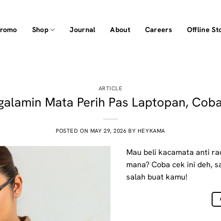
Promo
Shop
Journal
About
Careers
Offline St
ARTICLE
galamin Mata Perih Pas Laptopan, Coba 
POSTED ON
MAY 29, 2026
BY
HEYKAMA
Mau beli kacamata anti rad
mana? Coba cek ini deh, sa
salah buat kamu!