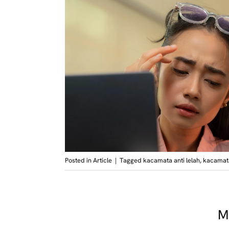
Posted in
Article
|
Tagged
kacamata anti lelah
,
kacamata
M