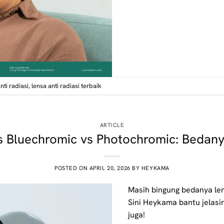
nti radiasi
,
lensa anti radiasi terbaik
ARTICLE
s Bluechromic vs Photochromic: Bedan
POSTED ON
APRIL 20, 2026
BY
HEYKAMA
Masih bingung bedanya len
Sini Heykama bantu jelasin
juga!