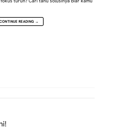
 fokus turun? Cari tahu solusinya biar kamu
CONTINUE READING
→
i!